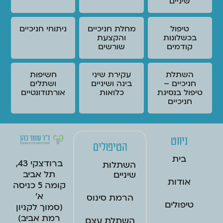
שיניים
טיפול
מחלת חניכיים
ניתוחי חניכיים
בכשלונות
והקצעת
קודמים
שורשים
השתלת
עקירת שיני
חשיפות
חניכיים –
בינה ושיניים
ושתלים
טיפול בנסיגת
כלואות
אורתודונטיים
חניכיים
ניווט
הטיפולים
בית
ברודצקי 43,
השתלות
תל אביב
שיניים
אודות
קומה 5 כניסה
א'
הרמת סינוס
טיפולים
(סמוך לקניון
רמת אביב)
השתלת עצם