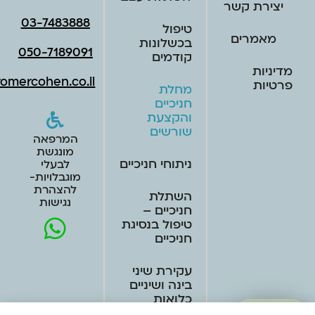
יצירת קשר
03-7483888
טיפול
מאמרים
בכשלונות
050-7189091
קודמים
מדיניות
omercohen.co.il
פרטיות
מחלת
חניכיים
והקצעת
שורשים
המרפאה
מונגשת
ניתוחי חניכיים
לבעלי
מוגבלויות-
להצהרת
השתלת
נגישות
חניכיים –
טיפול בנסיגת
חניכיים
עקירת שיני
בינה ושיניים
כלואות
מתלבטים